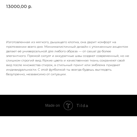
13000,00
р.
Купить
Изготовленная из мягкого, дышащего хлопка, она дарит комфорт на
протяжении всего дня. Минималистичный дизайн с утонченным акцентом
делает её универсальной для любого образа — от casual до более
элегантного. Прямой силуэт и аккуратные швы создают современный, но не
слишком строгий вид. Яркие цвета и качественная ткань сохраняют свой
вид после множества стирок, а стильный принт или эмблема придают
индивидуальности. С этой футболкой ты всегда будешь выглядеть
безупречно, независимо от ситуации.
Tilda
Made on